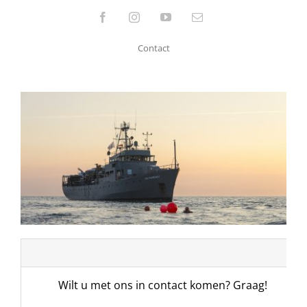
Ga
Facebook
Instagram
YouTube
E-
mail
naar
Contact
inhoud
Wilt u met ons in contact komen? Graag!