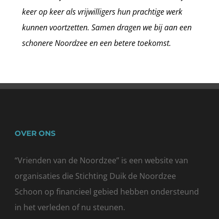
keer op keer als vrijwilligers hun prachtige werk
kunnen voortzetten. Samen dragen we bij aan een
schonere Noordzee en een betere toekomst.
OVER ONS
“Vrienden van de Noordzee” is een website van
organisaties die
Stichting Duik de Noordzee
Schoon
op financieel gebied hebben ondersteund
in het verleden of nu steunen.