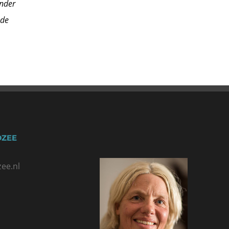
onder
 de
DZEE
ee.nl