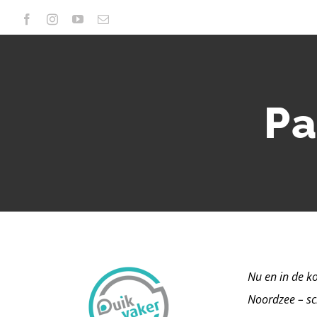
Ga
Facebook
Instagram
YouTube
E-
mail
naar
inhoud
Pa
Nu en in de k
Noordzee – sc