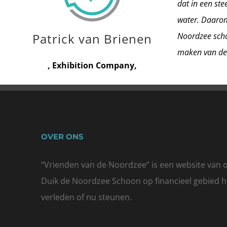
dat in een st
water. Daarom
Patrick van Brienen
Noordzee scho
maken van de
,
Exhibition Company
,
OVER ONS
“Vrienden van de Noordzee” is een website van o
Duik de Noordzee Schoon
op financieel gebied 
verleden of nu steunen.