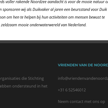
eeds voller rakende Noordzee aandacht is voor de mooie natuur 
 sponsoren wij als Duikvaker al jaren een beursstand voor Duik
on om hen te helpen bij hun activiteiten om mensen bewust te
 zeldzaam mooie onderwaterwereld van Nederland.
VRIENDEN VAN DE NOOR
rganisaties die
Stichting
info@vriendenvandenoordz
hebben ondersteund in het
+31 6 52546012
Neem
contact met ons
op